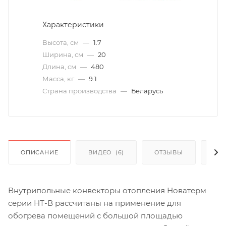
Характеристики
Высота, см
—
1.7
Ширина, см
—
20
Длина, см
—
480
Масса, кг
—
9.1
Страна производства
—
Беларусь
ОПИСАНИЕ
ВИДЕО
(6)
ОТЗЫВЫ
КАК
Внутрипольные конвекторы отопления Новатерм
серии НТ-В рассчитаны на применение для
обогрева помещений с большой площадью