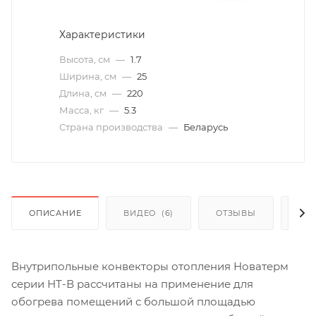
Характеристики
Высота, см
—
1.7
Ширина, см
—
25
Длина, см
—
220
Масса, кг
—
5.3
Страна производства
—
Беларусь
ОПИСАНИЕ
ВИДЕО
(6)
ОТЗЫВЫ
КАК
Внутрипольные конвекторы отопления Новатерм
серии НТ-В рассчитаны на применение для
обогрева помещений с большой площадью