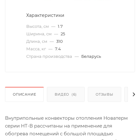
Характеристики
Высота, см
—
1.7
Ширина, см
—
25
Длина, см
—
310
Масса, кг
—
7.4
Страна производства
—
Беларусь
ОПИСАНИЕ
ВИДЕО
(6)
ОТЗЫВЫ
КАК
Внутрипольные конвекторы отопления Новатерм
серии НТ-В рассчитаны на применение для
обогрева помещений с большой площадью