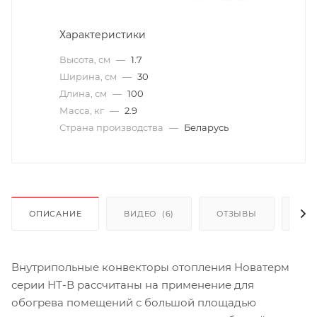
Характеристики
Высота, см
—
1.7
Ширина, см
—
30
Длина, см
—
100
Масса, кг
—
2.9
Страна производства
—
Беларусь
ОПИСАНИЕ
ВИДЕО
(6)
ОТЗЫВЫ
КАК
Внутрипольные конвекторы отопления Новатерм
серии НТ-В рассчитаны на применение для
обогрева помещений с большой площадью