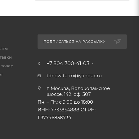
ПОДПИСАТЬСЯ НА РАССЫЛКУ
латы
тавки
+7 804 700-41-03
 товар
ет
tdnovaterm@yandex.ru
г. Москва, Волоколамское
шоссе, 142, оф. 307
Пн. – Пт.: с 9:00 до 18:00
ИНН: 7733854888 ОГРН:
1137746838734