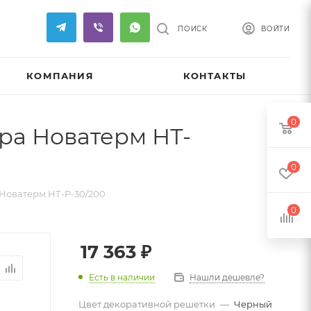
ПОИСК
ВОЙТИ
КОМПАНИЯ
КОНТАКТЫ
0
ра Новатерм НТ-
0
Новатерм НТ-Р-30/200
0
17 363
₽
Есть в наличии
Нашли дешевле?
Цвет декоративной решетки
—
Черный