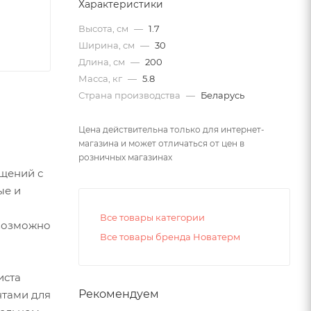
Характеристики
Высота, см
—
1.7
Ширина, см
—
30
Длина, см
—
200
Масса, кг
—
5.8
Страна производства
—
Беларусь
Цена действительна только для интернет-
магазина и может отличаться от цен в
розничных магазинах
щений с
ые и
Все товары категории
евозможно
Все товары бренда Новатерм
иста
Рекомендуем
нтами для