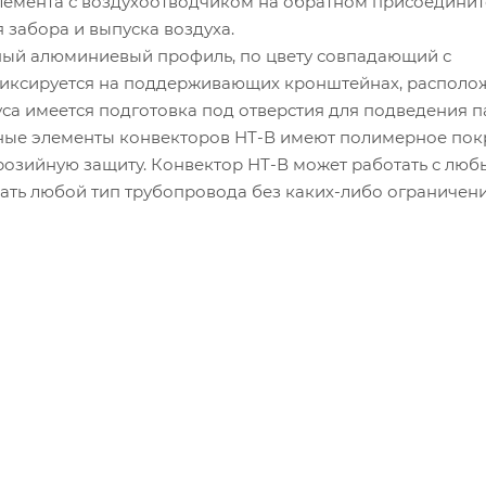
элемента с воздухоотводчиком на обратном присоедини
забора и выпуска воздуха.
ный алюминиевый профиль, по цвету совпадающий с
фиксируется на поддерживающих кронштейнах, располо
уса имеется подготовка под отверстия для подведения 
ьные элементы конвекторов НТ-В имеют полимерное пок
озийную защиту. Конвектор НТ-В может работать с лю
ать любой тип трубопровода без каких-либо ограничени