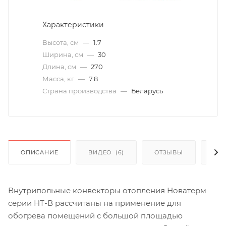
Характеристики
Высота, см
—
1.7
Ширина, см
—
30
Длина, см
—
270
Масса, кг
—
7.8
Страна производства
—
Беларусь
ОПИСАНИЕ
ВИДЕО
(6)
ОТЗЫВЫ
КАК
Внутрипольные конвекторы отопления Новатерм
серии НТ-В рассчитаны на применение для
обогрева помещений с большой площадью