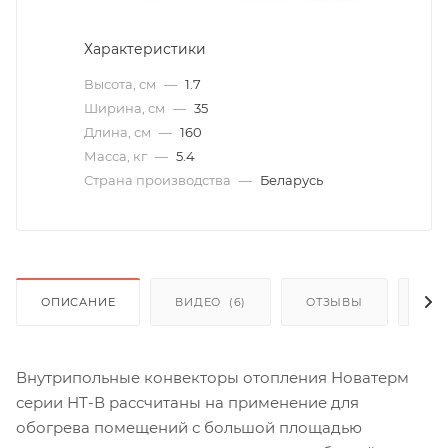
Характеристики
Высота, см
—
1.7
Ширина, см
—
35
Длина, см
—
160
Масса, кг
—
5.4
Страна производства
—
Беларусь
ОПИСАНИЕ
ВИДЕО
(6)
ОТЗЫВЫ
КАК
Внутрипольные конвекторы отопления Новатерм
серии НТ-В рассчитаны на применение для
обогрева помещений с большой площадью