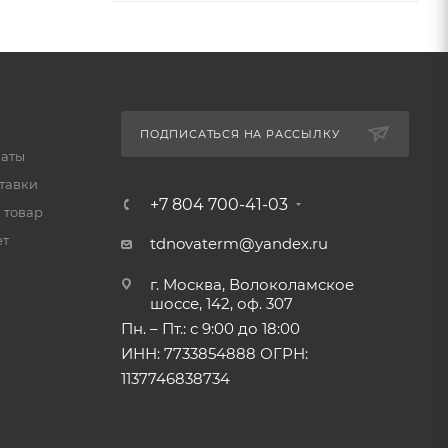
ПОДПИСАТЬСЯ НА РАССЫЛКУ
латы
тавки
+7 804 700-41-03
 товар
ет
tdnovaterm@yandex.ru
г. Москва, Волоколамское
шоссе, 142, оф. 307
Пн. – Пт.: с 9:00 до 18:00
ИНН: 7733854888 ОГРН:
1137746838734