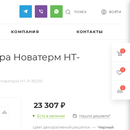
ПОИСК
ВОЙТИ
КОМПАНИЯ
КОНТАКТЫ
0
ра Новатерм НТ-
0
Новатерм НТ-Р-35/230
0
23 307
₽
Есть в наличии
Нашли дешевле?
Цвет декоративной решетки
—
Черный