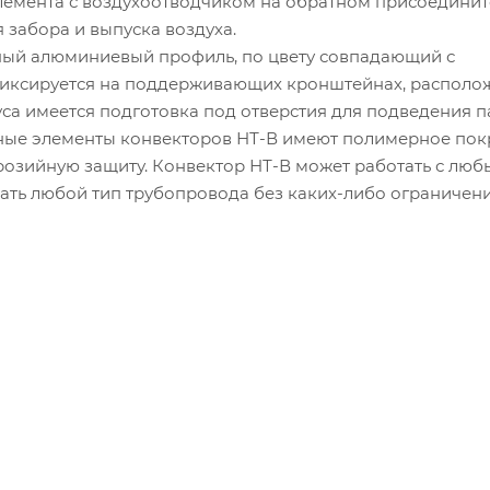
элемента с воздухоотводчиком на обратном присоедини
забора и выпуска воздуха.
ный алюминиевый профиль, по цвету совпадающий с
фиксируется на поддерживающих кронштейнах, располо
уса имеется подготовка под отверстия для подведения 
ьные элементы конвекторов НТ-В имеют полимерное пок
озийную защиту. Конвектор НТ-В может работать с лю
ать любой тип трубопровода без каких-либо ограничени