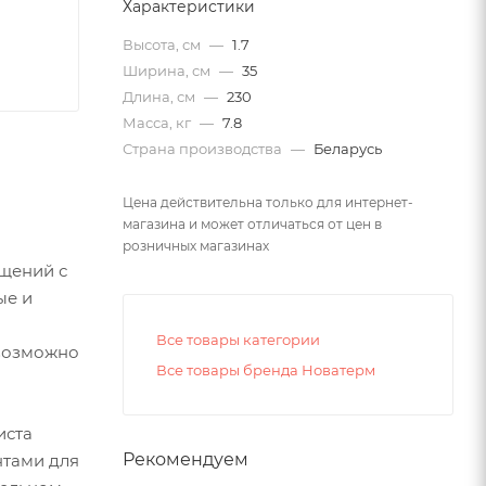
Характеристики
Высота, см
—
1.7
Ширина, см
—
35
Длина, см
—
230
Масса, кг
—
7.8
Страна производства
—
Беларусь
Цена действительна только для интернет-
магазина и может отличаться от цен в
розничных магазинах
щений с
ые и
Все товары категории
евозможно
Все товары бренда Новатерм
иста
Рекомендуем
нтами для