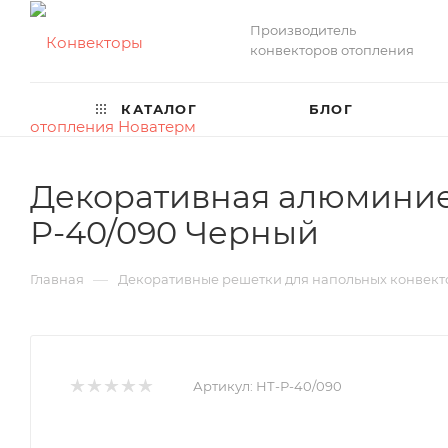
Производитель
конвекторов отопления
КАТАЛОГ
БЛОГ
Декоративная алюминие
Р-40/090 Черный
—
Главная
Декоративные решетки для напольных конвект
Артикул:
НТ-Р-40/090