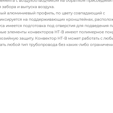
элемента с воздухоотводчиком на обратном присоедини
забора и выпуска воздуха.
ный алюминиевый профиль, по цвету совпадающий с
фиксируется на поддерживающих кронштейнах, располо
уса имеется подготовка под отверстия для подведения 
ьные элементы конвекторов НТ-В имеют полимерное пок
озийную защиту. Конвектор НТ-В может работать с лю
ать любой тип трубопровода без каких-либо ограничени