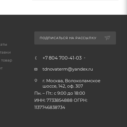
ПОДПИСАТЬСЯ НА РАССЫЛКУ
латы
тавки
+7 804 700-41-03
 товар
ет
tdnovaterm@yandex.ru
г. Москва, Волоколамское
шоссе, 142, оф. 307
Пн. – Пт.: с 9:00 до 18:00
ИНН: 7733854888 ОГРН:
1137746838734