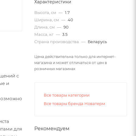
Характеристики
Высота, см
—
1.7
Ширина, см
—
40
Длина, см
—
90
Масса, кг
—
3.5
Страна производства
—
Беларусь
Цена действительна только для интернет-
магазина и может отличаться от цен в
розничных магазинах
щений с
ые и
Все товары категории
евозможно
Все товары бренда Новатерм
иста
Рекомендуем
нтами для