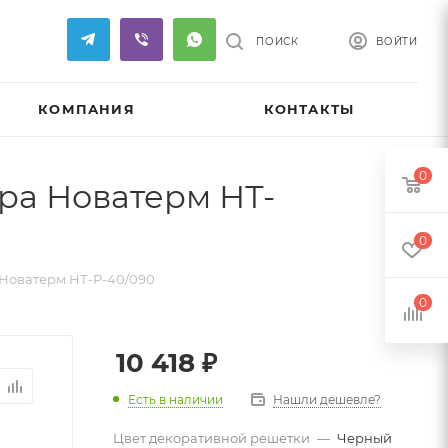
ПОИСК
ВОЙТИ
КОМПАНИЯ
КОНТАКТЫ
0
ра Новатерм НТ-
0
Новатерм НТ-Р-40/090
0
10 418
₽
Есть в наличии
Нашли дешевле?
Цвет декоративной решетки
—
Черный