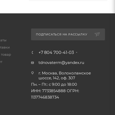
ПОДПИСАТЬСЯ НА РАССЫЛКУ
латы
тавки
+7 804 700-41-03
 товар
ет
tdnovaterm@yandex.ru
г. Москва, Волоколамское
шоссе, 142, оф. 307
Пн. – Пт.: с 9:00 до 18:00
ИНН: 7733854888 ОГРН:
1137746838734