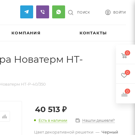
ПОИСК
ВОЙТИ
КОМПАНИЯ
КОНТАКТЫ
0
ра Новатерм НТ-
0
Новатерм НТ-Р-40/350
0
40 513
₽
Есть в наличии
Нашли дешевле?
Цвет декоративной решетки
—
Черный