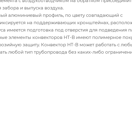
элемента с воздухоотводчиком на обратном присоедини
забора и выпуска воздуха.
ный алюминиевый профиль, по цвету совпадающий с
фиксируется на поддерживающих кронштейнах, располо
уса имеется подготовка под отверстия для подведения 
ьные элементы конвекторов НТ-В имеют полимерное пок
озийную защиту. Конвектор НТ-В может работать с лю
ать любой тип трубопровода без каких-либо ограничени