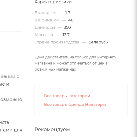
Характеристики
Высота, см
—
1.7
Ширина, см
—
40
Длина, см
—
350
Масса, кг
—
13.7
Страна производства
—
Беларусь
Цена действительна только для интернет-
магазина и может отличаться от цен в
розничных магазинах
щений с
ые и
Все товары категории
евозможно
Все товары бренда Новатерм
иста
Рекомендуем
нтами для