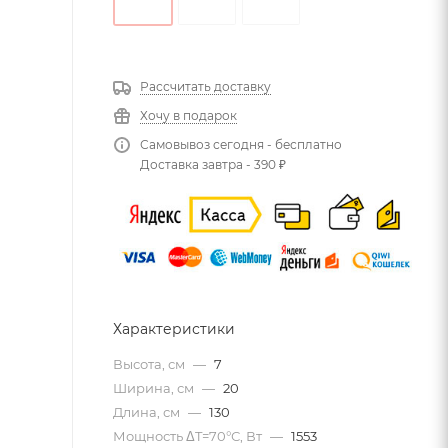
Рассчитать доставку
Хочу в подарок
Самовывоз сегодня - бесплатно
Доставка завтра - 390 ₽
Характеристики
Высота, см
—
7
Ширина, см
—
20
Длина, см
—
130
Мощность ΔT=70°С, Вт
—
1553