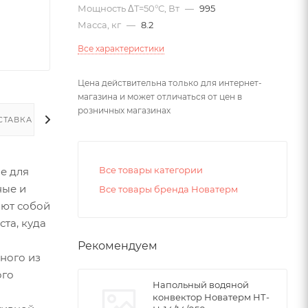
Мощность ΔT=50°С, Вт
—
995
Масса, кг
—
8.2
Все характеристики
Цена действительна только для интернет-
магазина и может отличаться от цен в
розничных магазинах
СТАВКА
Все товары категории
е для
ные и
Все товары бренда Новатерм
яют собой
та, куда
Рекомендуем
ного из
ого
Напольный водяной
конвектор Новатерм НТ-