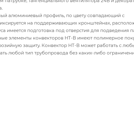
 патрубке, тангенциального вентилятора 24В и декора
а.
ный алюминиевый профиль, по цвету совпадающий с
фиксируется на поддерживающих кронштейнах, располо
уса имеется подготовка под отверстия для подведения 
ьные элементы конвекторов НТ-В имеют полимерное пок
озийную защиту. Конвектор НТ-В может работать с лю
ать любой тип трубопровода без каких-либо ограничени