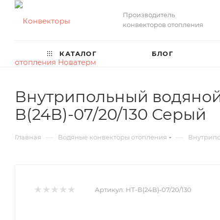
Производитель
конвекторов отопления
КАТАЛОГ
БЛОГ
Внутрипольный водяной 
В(24В)-07/20/130 Серый
—
—
Главная
Водяные конвекторы отопления
Внутрипо
Артикул:
НТ-В(24В)-07/20/130