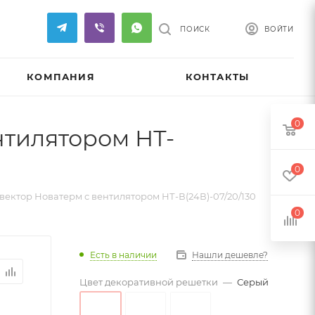
ПОИСК
ВОЙТИ
КОМПАНИЯ
КОНТАКТЫ
0
нтилятором НТ-
0
ектор Новатерм с вентилятором НТ-В(24В)-07/20/130
0
Есть в наличии
Нашли дешевле?
Цвет декоративной решетки
—
Серый