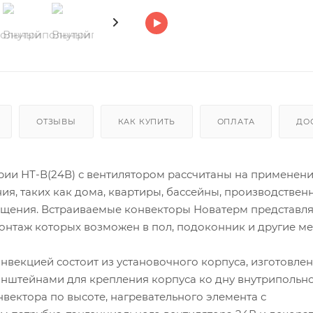
ОТЗЫВЫ
КАК КУПИТЬ
ОПЛАТА
ДО
ии НТ-В(24В) с вентилятором рассчитаны на применени
, таких как дома, квартиры, бассейны, производствен
мещения. Встраиваемые конвекторы Новатерм представл
нтаж которых возможен в пол, подоконник и другие мес
нвекцией состоит из установочного корпуса, изготовлен
онштейнами для крепления корпуса ко дну внутрипольн
вектора по высоте, нагревательного элемента с