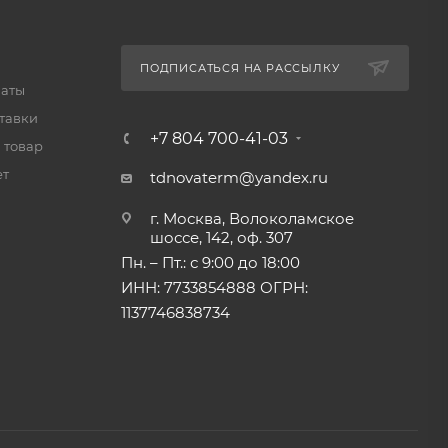
ПОДПИСАТЬСЯ НА РАССЫЛКУ
латы
тавки
+7 804 700-41-03
 товар
ет
tdnovaterm@yandex.ru
г. Москва, Волоколамское
шоссе, 142, оф. 307
Пн. – Пт.: с 9:00 до 18:00
ИНН: 7733854888 ОГРН:
1137746838734