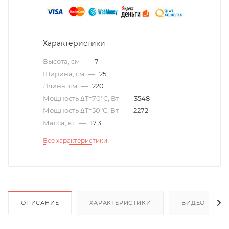
Характеристики
Высота, см
—
7
Ширина, см
—
25
Длина, см
—
220
Мощность ΔT=70°С, Вт
—
3548
Мощность ΔT=50°С, Вт
—
2272
Масса, кг
—
17.3
Все характеристики
ОПИСАНИЕ
ХАРАКТЕРИСТИКИ
ВИДЕО
(6)