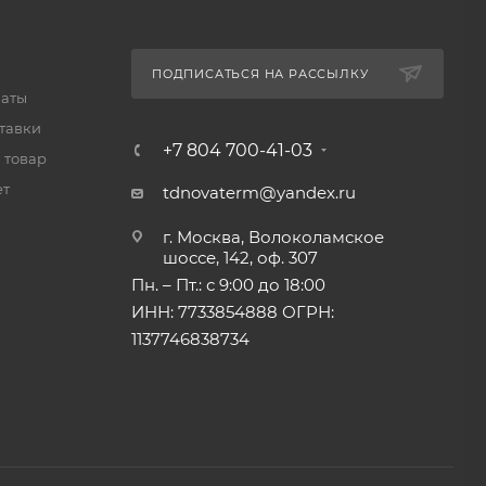
ПОДПИСАТЬСЯ НА РАССЫЛКУ
латы
тавки
+7 804 700-41-03
 товар
ет
tdnovaterm@yandex.ru
г. Москва, Волоколамское
шоссе, 142, оф. 307
Пн. – Пт.: с 9:00 до 18:00
ИНН: 7733854888 ОГРН:
1137746838734