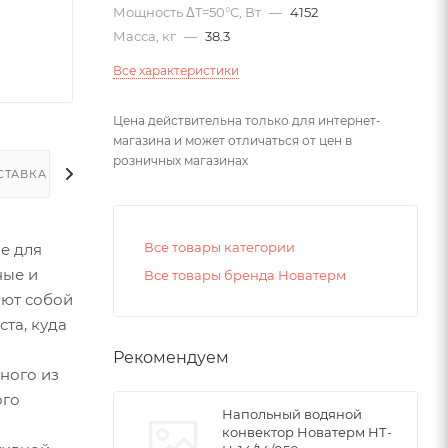
Мощность ΔT=50°С, Вт
—
4152
Масса, кг
—
38.3
Все характеристики
Цена действительна только для интернет-
магазина и может отличаться от цен в
розничных магазинах
СТАВКА
Все товары категории
е для
ные и
Все товары бренда Новатерм
яют собой
та, куда
Рекомендуем
ного из
ого
Напольный водяной
конвектор Новатерм НТ-