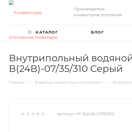
Производитель
конвекторов отопления
КАТАЛОГ
БЛОГ
Внутрипольный водяной 
В(24В)-07/35/310 Серый
—
—
Главная
Водяные конвекторы отопления
Внутрипо
Артикул:
НТ-В(24В)-07/35/310