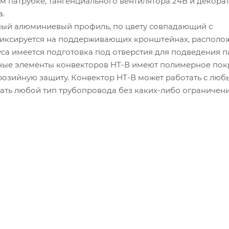
 патрубке, тангенциального вентилятора 24В и декора
а.
ный алюминиевый профиль, по цвету совпадающий с
фиксируется на поддерживающих кронштейнах, располо
уса имеется подготовка под отверстия для подведения 
ьные элементы конвекторов НТ-В имеют полимерное пок
озийную защиту. Конвектор НТ-В может работать с лю
ать любой тип трубопровода без каких-либо ограничени