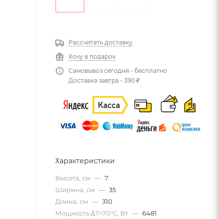
Рассчитать доставку
Хочу в подарок
Самовывоз сегодня - бесплатно
Доставка завтра - 390 ₽
Характеристики
Высота, см
—
7
Ширина, см
—
35
Длина, см
—
310
Мощность ΔT=70°С, Вт
—
6481