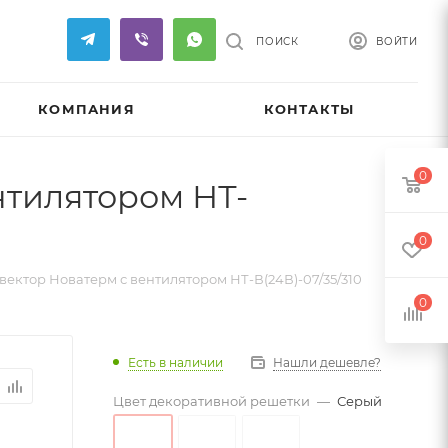
ПОИСК
ВОЙТИ
КОМПАНИЯ
КОНТАКТЫ
0
нтилятором НТ-
0
ектор Новатерм с вентилятором НТ-В(24В)-07/35/310
0
Есть в наличии
Нашли дешевле?
Цвет декоративной решетки
—
Серый