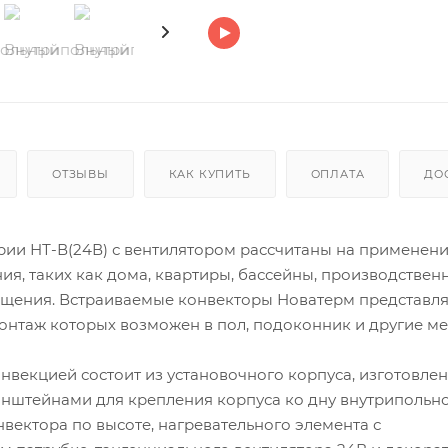
ОТЗЫВЫ
КАК КУПИТЬ
ОПЛАТА
ДО
ии НТ-В(24В) с вентилятором рассчитаны на применени
, таких как дома, квартиры, бассейны, производствен
мещения. Встраиваемые конвекторы Новатерм представл
нтаж которых возможен в пол, подоконник и другие мес
нвекцией состоит из установочного корпуса, изготовлен
онштейнами для крепления корпуса ко дну внутрипольн
вектора по высоте, нагревательного элемента с