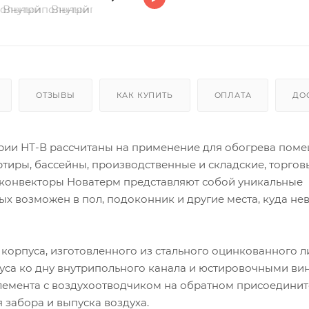
ОТЗЫВЫ
КАК КУПИТЬ
ОПЛАТА
ДО
рии НТ-В рассчитаны на применение для обогрева поме
ртиры, бассейны, производственные и складские, торгов
 конвекторы Новатерм представляют собой уникальные
х возможен в пол, подоконник и другие места, куда н
 корпуса, изготовленного из стального оцинкованного л
уса ко дну внутрипольного канала и юстировочными ви
элемента с воздухоотводчиком на обратном присоедини
забора и выпуска воздуха.