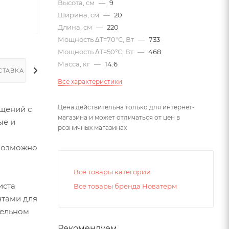
Высота, см
—
9
Ширина, см
—
20
Длина, см
—
220
Мощность ΔT=70°С, Вт
—
733
Мощность ΔT=50°С, Вт
—
468
Масса, кг
—
14.6
СТАВКА
Все характеристики
Цена действительна только для интернет-
щений с
магазина и может отличаться от цен в
ые и
розничных магазинах
евозможно
Все товары категории
иста
Все товары бренда Новатерм
нтами для
тельном
Рекомендуем