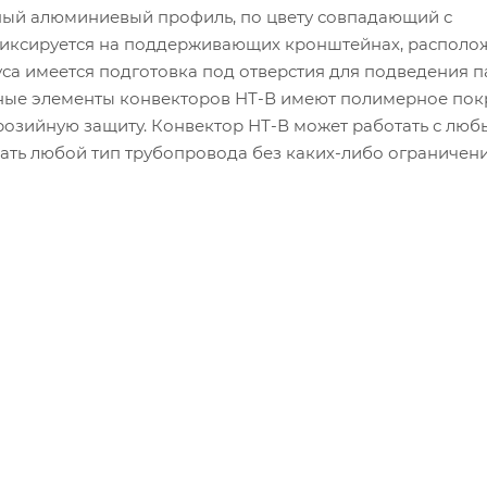
ный алюминиевый профиль, по цвету совпадающий с
фиксируется на поддерживающих кронштейнах, располо
уса имеется подготовка под отверстия для подведения 
ьные элементы конвекторов НТ-В имеют полимерное пок
озийную защиту. Конвектор НТ-В может работать с лю
ать любой тип трубопровода без каких-либо ограничени