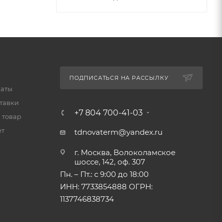
ПОДПИСАТЬСЯ НА РАССЫЛКУ
латы
тавки
+7 804 700-41-03
 товар
ет
tdnovaterm@yandex.ru
г. Москва, Волоколамское
шоссе, 142, оф. 307
Пн. – Пт.: с 9:00 до 18:00
ИНН: 7733854888 ОГРН:
1137746838734