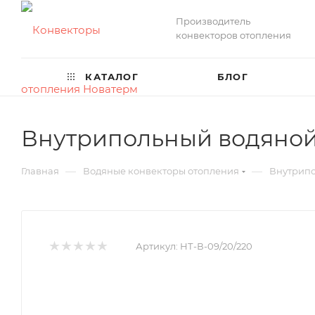
Производитель
конвекторов отопления
КАТАЛОГ
БЛОГ
Внутрипольный водяной 
—
—
Главная
Водяные конвекторы отопления
Внутрипо
Артикул:
НТ-В-09/20/220