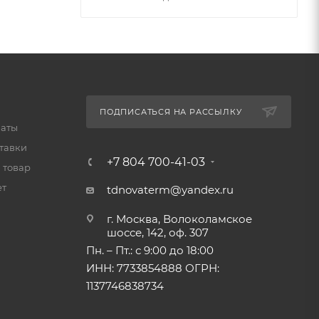
ПОДПИСАТЬСЯ НА РАССЫЛКУ
латы
тавки
+7 804 700-41-03
 товар
ет
tdnovaterm@yandex.ru
г. Москва, Волоколамское
шоссе, 142, оф. 307
Пн. – Пт.: с 9:00 до 18:00
ИНН: 7733854888 ОГРН:
1137746838734