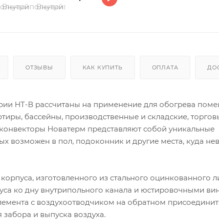
ОТЗЫВЫ
КАК КУПИТЬ
ОПЛАТА
ДО
рии НТ-В рассчитаны на применение для обогрева поме
ртиры, бассейны, производственные и складские, торгов
 конвекторы Новатерм представляют собой уникальные
х возможен в пол, подоконник и другие места, куда н
 корпуса, изготовленного из стального оцинкованного л
уса ко дну внутрипольного канала и юстировочными ви
элемента с воздухоотводчиком на обратном присоедини
забора и выпуска воздуха.