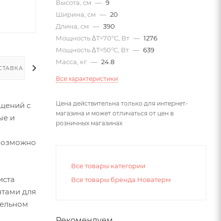
Высота, см
—
9
Ширина, см
—
20
Длина, см
—
390
Мощность ΔT=70°С, Вт
—
1276
Мощность ΔT=50°С, Вт
—
639
Масса, кг
—
24.8
СТАВКА
Все характеристики
Цена действительна только для интернет-
щений с
магазина и может отличаться от цен в
ые и
розничных магазинах
евозможно
Все товары категории
иста
Все товары бренда Новатерм
нтами для
тельном
Рекомендуем