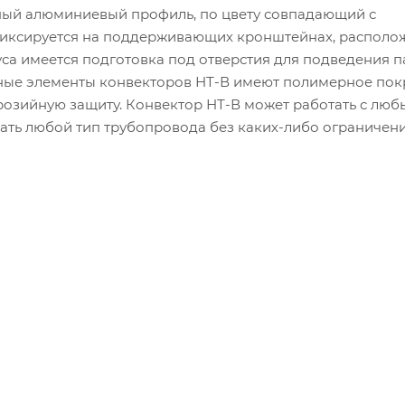
ный алюминиевый профиль, по цвету совпадающий с
фиксируется на поддерживающих кронштейнах, располо
уса имеется подготовка под отверстия для подведения 
ьные элементы конвекторов НТ-В имеют полимерное пок
озийную защиту. Конвектор НТ-В может работать с лю
ать любой тип трубопровода без каких-либо ограничени