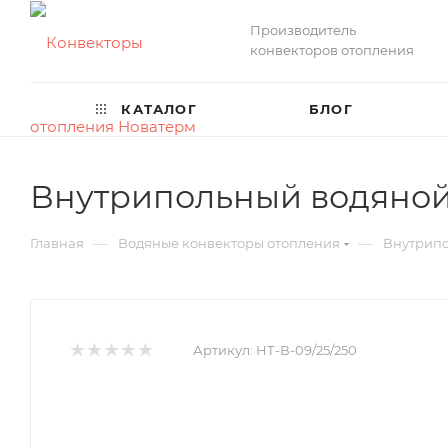
Производитель
конвекторов отопления
КАТАЛОГ
БЛОГ
Внутрипольный водяной 
—
—
Главная
Водяные конвекторы отопления
Внутрипо
Артикул:
НТ-В-09/25/250