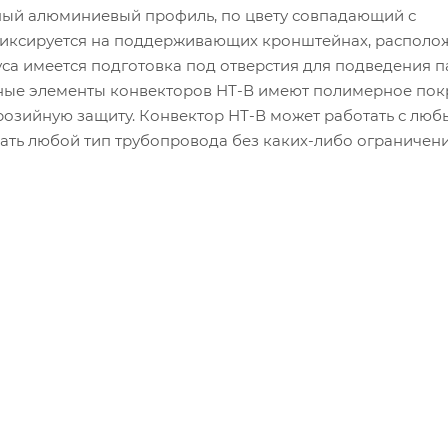
ный алюминиевый профиль, по цвету совпадающий с
фиксируется на поддерживающих кронштейнах, располо
уса имеется подготовка под отверстия для подведения 
ьные элементы конвекторов НТ-В имеют полимерное пок
озийную защиту. Конвектор НТ-В может работать с лю
ать любой тип трубопровода без каких-либо ограничени