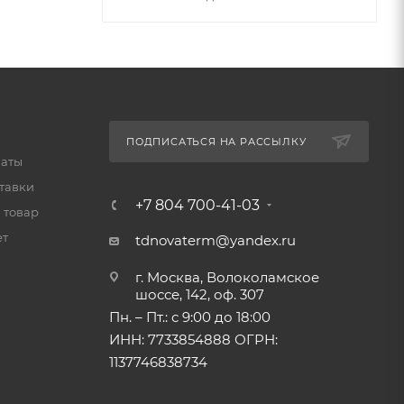
ПОДПИСАТЬСЯ НА РАССЫЛКУ
латы
тавки
+7 804 700-41-03
 товар
ет
tdnovaterm@yandex.ru
г. Москва, Волоколамское
шоссе, 142, оф. 307
Пн. – Пт.: с 9:00 до 18:00
ИНН: 7733854888 ОГРН:
1137746838734