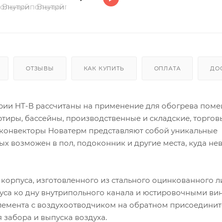
ОТЗЫВЫ
КАК КУПИТЬ
ОПЛАТА
ДО
рии НТ-В рассчитаны на применение для обогрева поме
ртиры, бассейны, производственные и складские, торгов
 конвекторы Новатерм представляют собой уникальные
х возможен в пол, подоконник и другие места, куда н
 корпуса, изготовленного из стального оцинкованного л
уса ко дну внутрипольного канала и юстировочными ви
элемента с воздухоотводчиком на обратном присоедини
забора и выпуска воздуха.