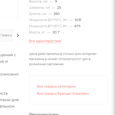
Высота, см
—
9
Ширина, см
—
25
Длина, см
—
250
Мощность ΔT=70°С, Вт
—
1031
Мощность ΔT=50°С, Вт
—
675
Масса, кг
—
20.7
СТАВКА
Все характеристики
Цена действительна только для интернет-
щений с
магазина и может отличаться от цен в
ые и
розничных магазинах
евозможно
Все товары категории
иста
Все товары бренда Новатерм
нтами для
тельном
Рекомендуем