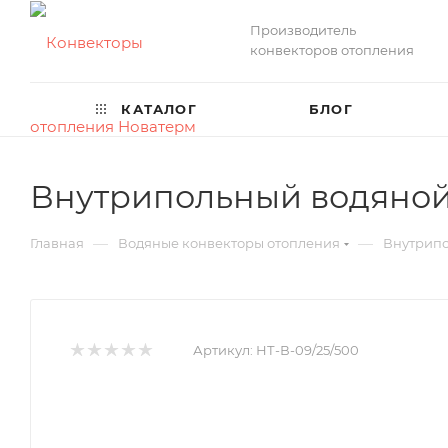
Производитель
конвекторов отопления
КАТАЛОГ
БЛОГ
Внутрипольный водяной 
—
—
Главная
Водяные конвекторы отопления
Внутрипо
Артикул:
НТ-В-09/25/500