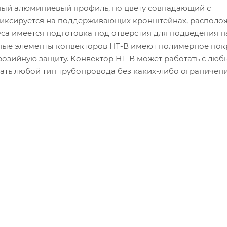
ный алюминиевый профиль, по цвету совпадающий с
фиксируется на поддерживающих кронштейнах, располо
уса имеется подготовка под отверстия для подведения 
ьные элементы конвекторов НТ-В имеют полимерное пок
озийную защиту. Конвектор НТ-В может работать с лю
ать любой тип трубопровода без каких-либо ограничени