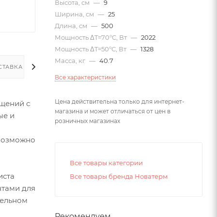
Высота, см
—
9
Ширина, см
—
25
Длина, см
—
500
Мощность ΔT=70°С, Вт
—
2022
Мощность ΔT=50°С, Вт
—
1328
Масса, кг
—
40.7
СТАВКА
Все характеристики
Цена действительна только для интернет-
щений с
магазина и может отличаться от цен в
ые и
розничных магазинах
евозможно
Все товары категории
иста
Все товары бренда Новатерм
нтами для
тельном
Рекомендуем