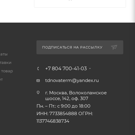
ПОДПИСАТЬСЯ НА РАССЫЛКУ
латы
тавки
+7 804 700-41-03
 товар
ет
tdnovaterm@yandex.ru
г. Москва, Волоколамское
шоссе, 142, оф. 307
Пн. – Пт.: с 9:00 до 18:00
ИНН: 7733854888 ОГРН:
1137746838734