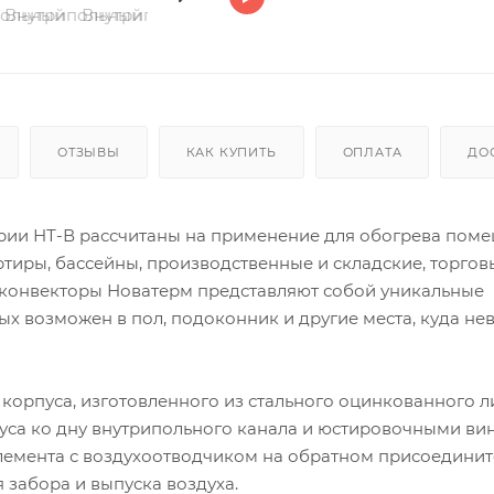
ОТЗЫВЫ
КАК КУПИТЬ
ОПЛАТА
ДО
рии НТ-В рассчитаны на применение для обогрева поме
ртиры, бассейны, производственные и складские, торгов
 конвекторы Новатерм представляют собой уникальные
х возможен в пол, подоконник и другие места, куда н
 корпуса, изготовленного из стального оцинкованного л
уса ко дну внутрипольного канала и юстировочными ви
элемента с воздухоотводчиком на обратном присоедини
забора и выпуска воздуха.