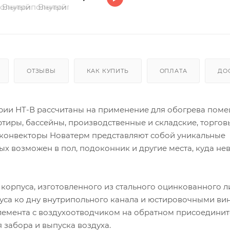
ОТЗЫВЫ
КАК КУПИТЬ
ОПЛАТА
ДО
рии НТ-В рассчитаны на применение для обогрева поме
ртиры, бассейны, производственные и складские, торгов
 конвекторы Новатерм представляют собой уникальные
х возможен в пол, подоконник и другие места, куда н
 корпуса, изготовленного из стального оцинкованного л
уса ко дну внутрипольного канала и юстировочными ви
элемента с воздухоотводчиком на обратном присоедини
забора и выпуска воздуха.