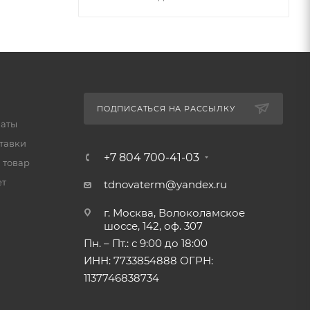
ПОДПИСАТЬСЯ НА РАССЫЛКУ
латы
тавки
+7 804 700-41-03
 товар
ет
tdnovaterm@yandex.ru
г. Москва, Волоколамское
шоссе, 142, оф. 307
Пн. – Пт.: с 9:00 до 18:00
ИНН: 7733854888 ОГРН:
1137746838734