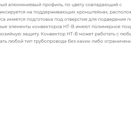
ный алюминиевый профиль, по цвету совпадающий с
фиксируется на поддерживающих кронштейнах, располо
уса имеется подготовка под отверстия для подведения 
ьные элементы конвекторов НТ-В имеют полимерное пок
озийную защиту. Конвектор НТ-В может работать с лю
ать любой тип трубопровода без каких-либо ограничени