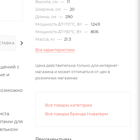
Высота, см
—
11
Ширина, см
—
20
Длина, см
—
290
Мощность ΔT=70°С, Вт
—
1249
Мощность ΔT=50°С, Вт
—
806
Масса, кг
—
21.3
СТАВКА
Все характеристики
Цена действительна только для интернет-
щений с
магазина и может отличаться от цен в
ые и
розничных магазинах
евозможно
Все товары категории
иста
Все товары бренда Новатерм
нтами для
тельном
Рекомендуем