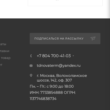
ПОДПИСАТЬСЯ НА РАССЫЛКУ
латы
тавки
+7 804 700-41-03
 товар
ет
tdnovaterm@yandex.ru
г. Москва, Волоколамское
шоссе, 142, оф. 307
Пн. – Пт.: с 9:00 до 18:00
ИНН: 7733854888 ОГРН:
1137746838734