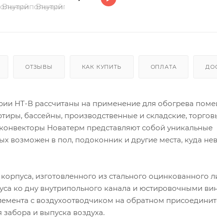
ОТЗЫВЫ
КАК КУПИТЬ
ОПЛАТА
ДО
рии НТ-В рассчитаны на применение для обогрева поме
ртиры, бассейны, производственные и складские, торгов
 конвекторы Новатерм представляют собой уникальные
х возможен в пол, подоконник и другие места, куда н
 корпуса, изготовленного из стального оцинкованного л
уса ко дну внутрипольного канала и юстировочными ви
элемента с воздухоотводчиком на обратном присоедини
забора и выпуска воздуха.