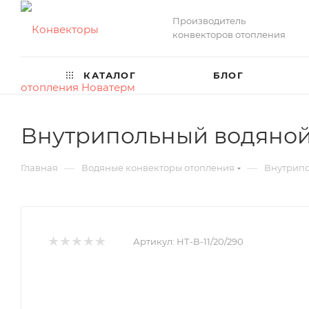
Производитель
конвекторов отопления
КАТАЛОГ
БЛОГ
Внутрипольный водяной 
—
—
Главная
Водяные конвекторы отопления
Внутрипо
Артикул:
НТ-В-11/20/290