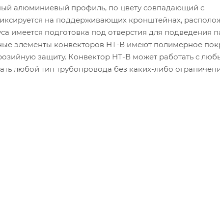
ный алюминиевый профиль, по цвету совпадающий с
фиксируется на поддерживающих кронштейнах, располо
уса имеется подготовка под отверстия для подведения 
ьные элементы конвекторов НТ-В имеют полимерное пок
озийную защиту. Конвектор НТ-В может работать с лю
ать любой тип трубопровода без каких-либо ограничени