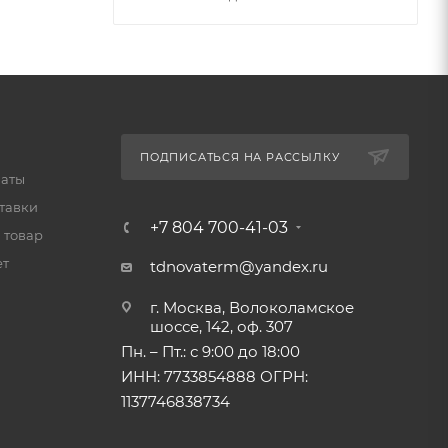
ПОДПИСАТЬСЯ НА РАССЫЛКУ
латы
тавки
+7 804 700-41-03
 товар
ет
tdnovaterm@yandex.ru
г. Москва, Волоколамское
шоссе, 142, оф. 307
Пн. – Пт.: с 9:00 до 18:00
ИНН: 7733854888 ОГРН:
1137746838734