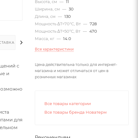
Высота, см
—
11
Ширина, см
—
30
Длина, см
—
130
Мощность ΔT=70°С, Вт
—
728
Мощность ΔT=50°С, Вт
—
470
Масса, кг
—
14.0
СТАВКА
Все характеристики
Цена действительна только для интернет-
щений с
магазина и может отличаться от цен в
ые и
розничных магазинах
евозможно
Все товары категории
иста
Все товары бренда Новатерм
нтами для
тельном
Рекомендуем