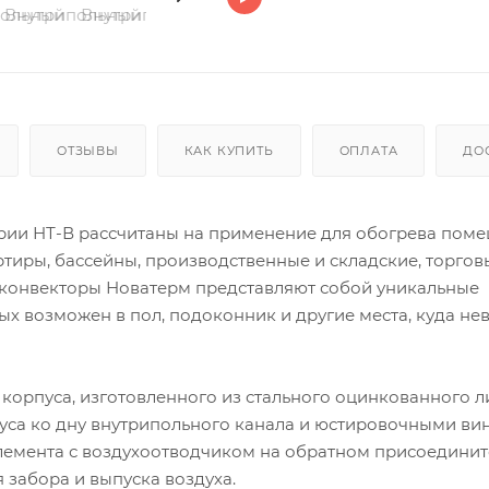
ОТЗЫВЫ
КАК КУПИТЬ
ОПЛАТА
ДО
рии НТ-В рассчитаны на применение для обогрева поме
ртиры, бассейны, производственные и складские, торгов
 конвекторы Новатерм представляют собой уникальные
х возможен в пол, подоконник и другие места, куда н
 корпуса, изготовленного из стального оцинкованного л
уса ко дну внутрипольного канала и юстировочными ви
элемента с воздухоотводчиком на обратном присоедини
забора и выпуска воздуха.