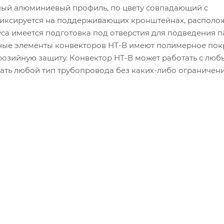
ный алюминиевый профиль, по цвету совпадающий с
фиксируется на поддерживающих кронштейнах, располо
уса имеется подготовка под отверстия для подведения 
ьные элементы конвекторов НТ-В имеют полимерное пок
озийную защиту. Конвектор НТ-В может работать с лю
ать любой тип трубопровода без каких-либо ограничени