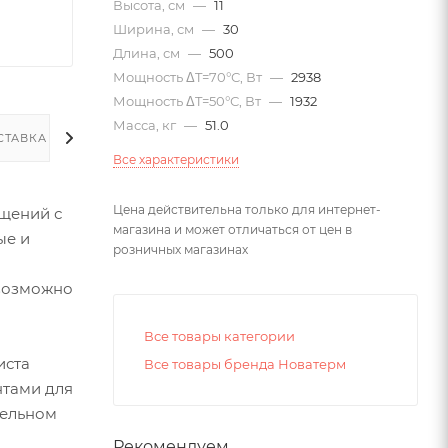
Высота, см
—
11
Ширина, см
—
30
Длина, см
—
500
Мощность ΔT=70°С, Вт
—
2938
Мощность ΔT=50°С, Вт
—
1932
Масса, кг
—
51.0
СТАВКА
Все характеристики
Цена действительна только для интернет-
щений с
магазина и может отличаться от цен в
ые и
розничных магазинах
евозможно
Все товары категории
иста
Все товары бренда Новатерм
нтами для
тельном
Рекомендуем