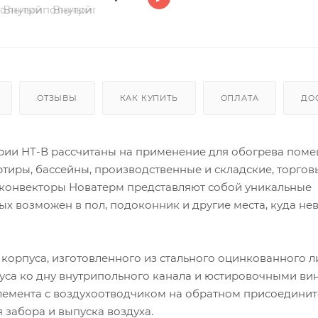
ОТЗЫВЫ
КАК КУПИТЬ
ОПЛАТА
ДО
рии НТ-В рассчитаны на применение для обогрева поме
ртиры, бассейны, производственные и складские, торгов
 конвекторы Новатерм представляют собой уникальные
х возможен в пол, подоконник и другие места, куда н
 корпуса, изготовленного из стального оцинкованного л
уса ко дну внутрипольного канала и юстировочными ви
элемента с воздухоотводчиком на обратном присоедини
забора и выпуска воздуха.