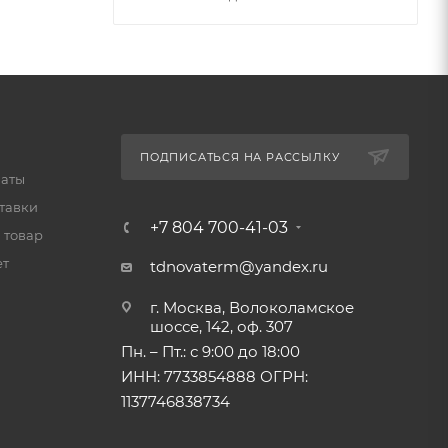
ПОДПИСАТЬСЯ НА РАССЫЛКУ
латы
тавки
+7 804 700-41-03
 товар
ет
tdnovaterm@yandex.ru
г. Москва, Волоколамское
шоссе, 142, оф. 307
Пн. – Пт.: с 9:00 до 18:00
ИНН: 7733854888 ОГРН:
1137746838734