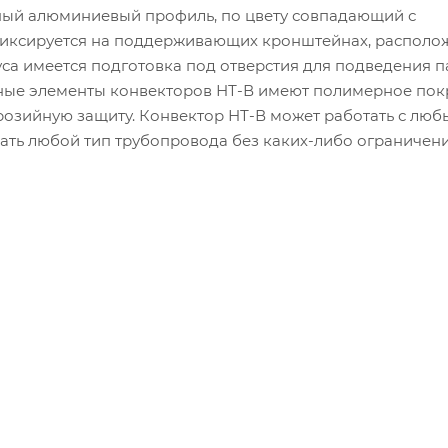
ный алюминиевый профиль, по цвету совпадающий с
фиксируется на поддерживающих кронштейнах, располо
уса имеется подготовка под отверстия для подведения 
ьные элементы конвекторов НТ-В имеют полимерное пок
озийную защиту. Конвектор НТ-В может работать с лю
ать любой тип трубопровода без каких-либо ограничени