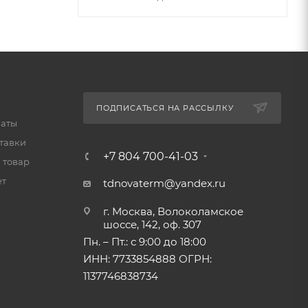
ПОДПИСАТЬСЯ НА РАССЫЛКУ
латы
тавки
+7 804 700-41-03
 товар
ет
tdnovaterm@yandex.ru
г. Москва, Волоколамское
шоссе, 142, оф. 307
Пн. – Пт.: с 9:00 до 18:00
ИНН: 7733854888 ОГРН:
1137746838734