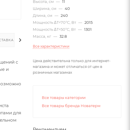
Высота, см
—
11
Ширина, см
—
40
Длина, см
—
240
Мощность ΔT=70°С, Вт
—
2015
Мощность ΔT=50°С, Вт
—
1301
Масса, кг
—
32.8
СТАВКА
Все характеристики
Цена действительна только для интернет-
щений с
магазина и может отличаться от цен в
ые и
розничных магазинах
евозможно
Все товары категории
иста
Все товары бренда Новатерм
нтами для
тельном
Рекомендуем