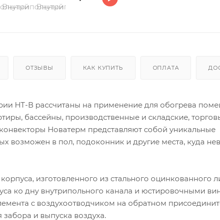
ОТЗЫВЫ
КАК КУПИТЬ
ОПЛАТА
ДО
рии НТ-В рассчитаны на применение для обогрева поме
ртиры, бассейны, производственные и складские, торгов
 конвекторы Новатерм представляют собой уникальные
х возможен в пол, подоконник и другие места, куда н
 корпуса, изготовленного из стального оцинкованного л
уса ко дну внутрипольного канала и юстировочными ви
элемента с воздухоотводчиком на обратном присоедини
забора и выпуска воздуха.