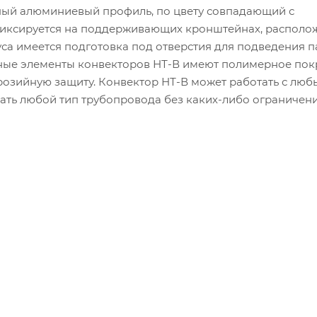
ный алюминиевый профиль, по цвету совпадающий с
фиксируется на поддерживающих кронштейнах, располо
уса имеется подготовка под отверстия для подведения 
ьные элементы конвекторов НТ-В имеют полимерное пок
озийную защиту. Конвектор НТ-В может работать с лю
ать любой тип трубопровода без каких-либо ограничени