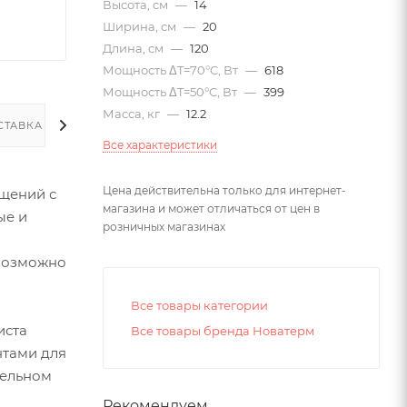
Высота, см
—
14
Ширина, см
—
20
Длина, см
—
120
Мощность ΔT=70°С, Вт
—
618
Мощность ΔT=50°С, Вт
—
399
Масса, кг
—
12.2
СТАВКА
Все характеристики
Цена действительна только для интернет-
щений с
магазина и может отличаться от цен в
ые и
розничных магазинах
евозможно
Все товары категории
иста
Все товары бренда Новатерм
нтами для
тельном
Рекомендуем