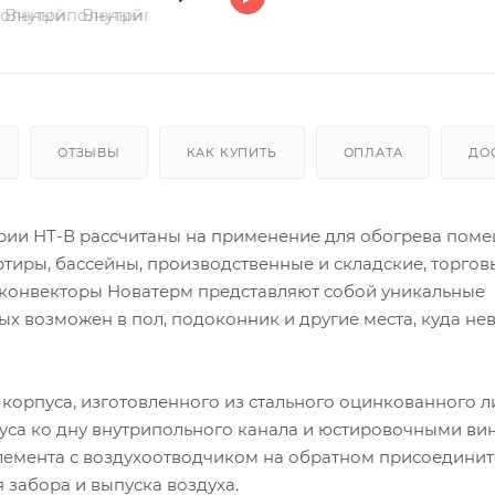
ОТЗЫВЫ
КАК КУПИТЬ
ОПЛАТА
ДО
рии НТ-В рассчитаны на применение для обогрева поме
ртиры, бассейны, производственные и складские, торгов
 конвекторы Новатерм представляют собой уникальные
х возможен в пол, подоконник и другие места, куда н
 корпуса, изготовленного из стального оцинкованного л
уса ко дну внутрипольного канала и юстировочными ви
элемента с воздухоотводчиком на обратном присоедини
забора и выпуска воздуха.