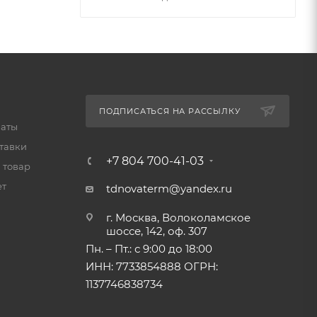
ПОДПИСАТЬСЯ НА РАССЫЛКУ
латы
тавки
+7 804 700-41-03
 товар
ет
tdnovaterm@yandex.ru
г. Москва, Волоколамское
шоссе, 142, оф. 307
Пн. – Пт.: с 9:00 до 18:00
ИНН: 7733854888 ОГРН:
1137746838734