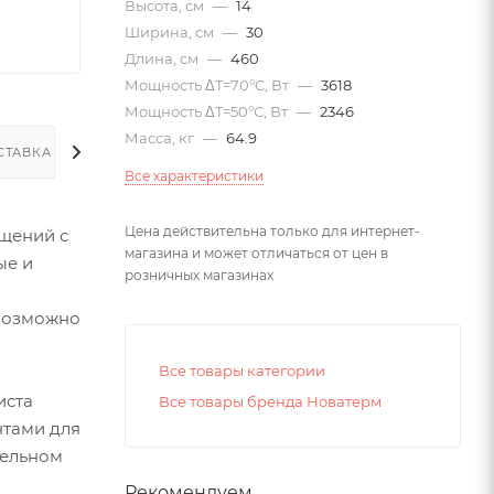
Высота, см
—
14
Ширина, см
—
30
Длина, см
—
460
Мощность ΔT=70°С, Вт
—
3618
Мощность ΔT=50°С, Вт
—
2346
Масса, кг
—
64.9
СТАВКА
Все характеристики
Цена действительна только для интернет-
щений с
магазина и может отличаться от цен в
ые и
розничных магазинах
евозможно
Все товары категории
иста
Все товары бренда Новатерм
нтами для
тельном
Рекомендуем