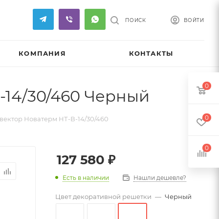
ПОИСК
ВОЙТИ
КОМПАНИЯ
КОНТАКТЫ
0
-14/30/460 Черный
0
ектор Новатерм НТ-В-14/30/460
0
127 580
₽
Есть в наличии
Нашли дешевле?
Цвет декоративной решетки
—
Черный