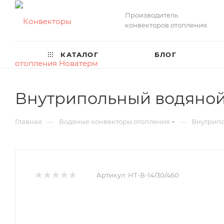
Производитель
конвекторов отопления
КАТАЛОГ
БЛОГ
Внутрипольный водяной 
—
—
Главная
Водяные конвекторы отопления
Внутрипо
Артикул:
НТ-В-14/30/460