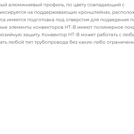
ный алюминиевый профиль, по цвету совпадающий с
фиксируется на поддерживающих кронштейнах, располо
уса имеется подготовка под отверстия для подведения 
ьные элементы конвекторов НТ-В имеют полимерное пок
озийную защиту. Конвектор НТ-В может работать с лю
ать любой тип трубопровода без каких-либо ограничени