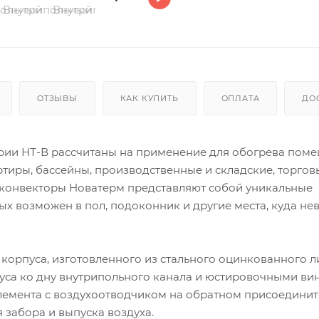
ОТЗЫВЫ
КАК КУПИТЬ
ОПЛАТА
ДО
рии НТ-В рассчитаны на применение для обогрева поме
ртиры, бассейны, производственные и складские, торгов
 конвекторы Новатерм представляют собой уникальные
х возможен в пол, подоконник и другие места, куда н
 корпуса, изготовленного из стального оцинкованного л
уса ко дну внутрипольного канала и юстировочными ви
элемента с воздухоотводчиком на обратном присоедини
забора и выпуска воздуха.