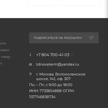
ПОДПИСАТЬСЯ НА РАССЫЛКУ
латы
тавки
+7 804 700-41-03
 товар
ет
tdnovaterm@yandex.ru
г. Москва, Волоколамское
шоссе, 142, оф. 307
Пн. – Пт.: с 9:00 до 18:00
ИНН: 7733854888 ОГРН:
1137746838734