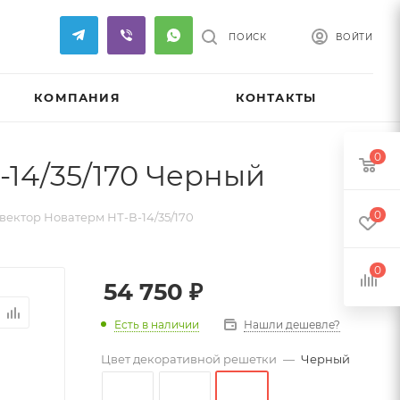
ПОИСК
ВОЙТИ
КОМПАНИЯ
КОНТАКТЫ
0
14/35/170 Черный
0
ектор Новатерм НТ-В-14/35/170
0
54 750
₽
Есть в наличии
Нашли дешевле?
Цвет декоративной решетки
—
Черный