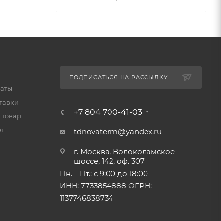
ПОДПИСАТЬСЯ НА РАССЫЛКУ
латы
тавки
+7 804 700-41-03
 товар
ет
tdnovaterm@yandex.ru
г. Москва, Волоколамское
шоссе, 142, оф. 307
Пн. – Пт.: с 9:00 до 18:00
ИНН: 7733854888 ОГРН:
1137746838734