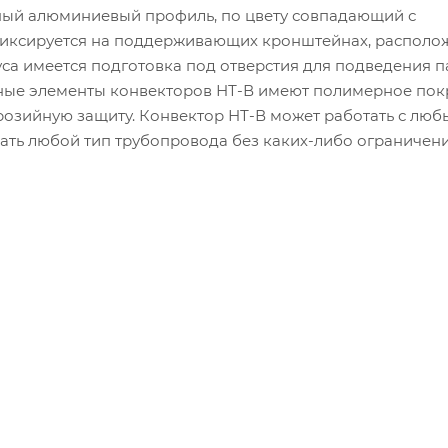
ный алюминиевый профиль, по цвету совпадающий с
фиксируется на поддерживающих кронштейнах, располо
уса имеется подготовка под отверстия для подведения 
ьные элементы конвекторов НТ-В имеют полимерное пок
озийную защиту. Конвектор НТ-В может работать с лю
ать любой тип трубопровода без каких-либо ограничени