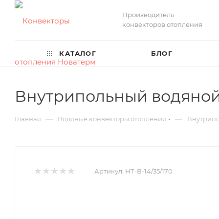
Производитель
конвекторов отопления
КАТАЛОГ
БЛОГ
Внутрипольный водяной 
—
—
Главная
Водяные конвекторы отопления
Внутрипо
Артикул:
НТ-В-14/35/170