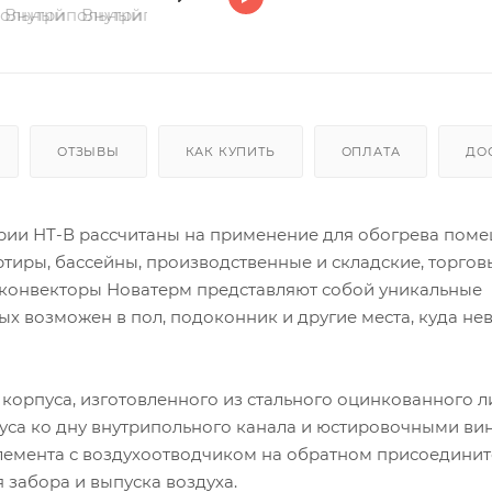
ОТЗЫВЫ
КАК КУПИТЬ
ОПЛАТА
ДО
рии НТ-В рассчитаны на применение для обогрева поме
ртиры, бассейны, производственные и складские, торгов
 конвекторы Новатерм представляют собой уникальные
х возможен в пол, подоконник и другие места, куда н
 корпуса, изготовленного из стального оцинкованного л
уса ко дну внутрипольного канала и юстировочными ви
элемента с воздухоотводчиком на обратном присоедини
забора и выпуска воздуха.