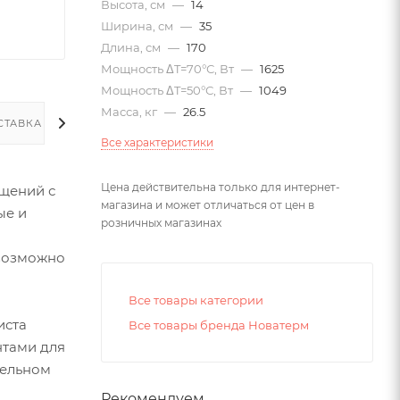
Высота, см
—
14
Ширина, см
—
35
Длина, см
—
170
Мощность ΔT=70°С, Вт
—
1625
Мощность ΔT=50°С, Вт
—
1049
Масса, кг
—
26.5
СТАВКА
Все характеристики
Цена действительна только для интернет-
щений с
магазина и может отличаться от цен в
ые и
розничных магазинах
евозможно
Все товары категории
иста
Все товары бренда Новатерм
нтами для
тельном
Рекомендуем