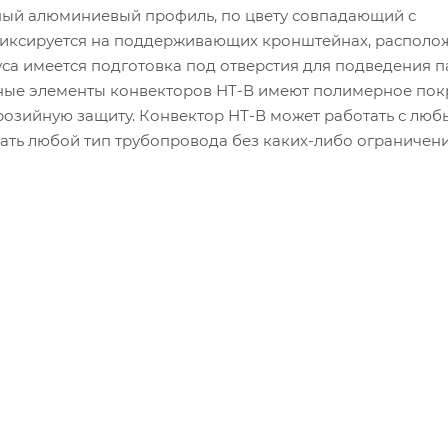
ный алюминиевый профиль, по цвету совпадающий с
фиксируется на поддерживающих кронштейнах, располо
уса имеется подготовка под отверстия для подведения 
ьные элементы конвекторов НТ-В имеют полимерное пок
озийную защиту. Конвектор НТ-В может работать с лю
ать любой тип трубопровода без каких-либо ограничени