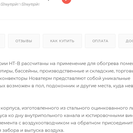
ОТЗЫВЫ
КАК КУПИТЬ
ОПЛАТА
ДО
рии НТ-В рассчитаны на применение для обогрева поме
ртиры, бассейны, производственные и складские, торгов
 конвекторы Новатерм представляют собой уникальные
х возможен в пол, подоконник и другие места, куда н
 корпуса, изготовленного из стального оцинкованного л
уса ко дну внутрипольного канала и юстировочными ви
элемента с воздухоотводчиком на обратном присоедини
забора и выпуска воздуха.