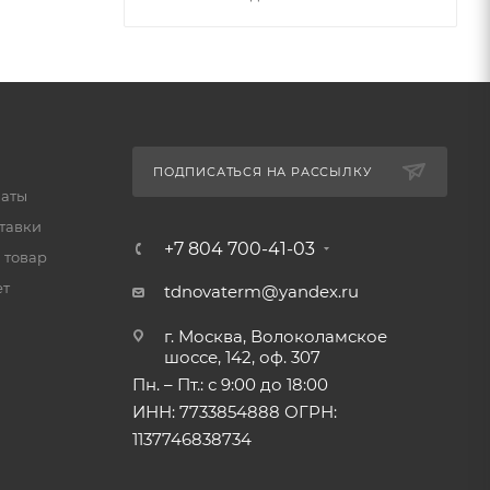
ПОДПИСАТЬСЯ НА РАССЫЛКУ
латы
тавки
+7 804 700-41-03
 товар
ет
tdnovaterm@yandex.ru
г. Москва, Волоколамское
шоссе, 142, оф. 307
Пн. – Пт.: с 9:00 до 18:00
ИНН: 7733854888 ОГРН:
1137746838734