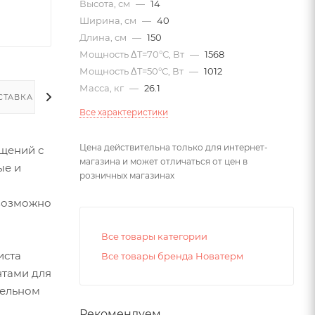
Высота, см
—
14
Ширина, см
—
40
Длина, см
—
150
Мощность ΔT=70°С, Вт
—
1568
Мощность ΔT=50°С, Вт
—
1012
Масса, кг
—
26.1
СТАВКА
Все характеристики
Цена действительна только для интернет-
щений с
магазина и может отличаться от цен в
ые и
розничных магазинах
евозможно
Все товары категории
иста
Все товары бренда Новатерм
нтами для
тельном
Рекомендуем