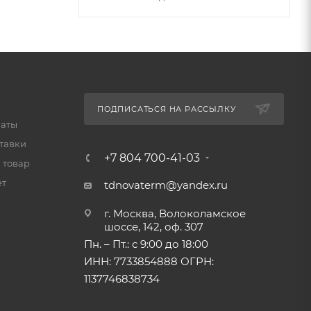
ПОДПИСАТЬСЯ НА РАССЫЛКУ
латы
тавки
+7 804 700-41-03
 товар
ет
tdnovaterm@yandex.ru
г. Москва, Волоколамское
шоссе, 142, оф. 307
Пн. – Пт.: с 9:00 до 18:00
ИНН: 7733854888 ОГРН:
1137746838734