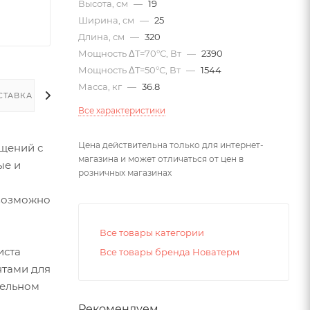
Высота, см
—
19
Ширина, см
—
25
Длина, см
—
320
Мощность ΔT=70°С, Вт
—
2390
Мощность ΔT=50°С, Вт
—
1544
Масса, кг
—
36.8
СТАВКА
Все характеристики
Цена действительна только для интернет-
щений с
магазина и может отличаться от цен в
ые и
розничных магазинах
евозможно
Все товары категории
иста
Все товары бренда Новатерм
нтами для
тельном
Рекомендуем