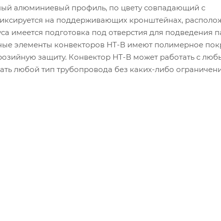
ный алюминиевый профиль, по цвету совпадающий с
фиксируется на поддерживающих кронштейнах, располо
уса имеется подготовка под отверстия для подведения 
ьные элементы конвекторов НТ-В имеют полимерное пок
озийную защиту. Конвектор НТ-В может работать с лю
ать любой тип трубопровода без каких-либо ограничени