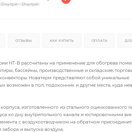
ОТЗЫВЫ
КАК КУПИТЬ
ОПЛАТА
ДО
рии НТ-В рассчитаны на применение для обогрева поме
ртиры, бассейны, производственные и складские, торгов
 конвекторы Новатерм представляют собой уникальные
х возможен в пол, подоконник и другие места, куда н
 корпуса, изготовленного из стального оцинкованного л
уса ко дну внутрипольного канала и юстировочными ви
элемента с воздухоотводчиком на обратном присоедини
забора и выпуска воздуха.