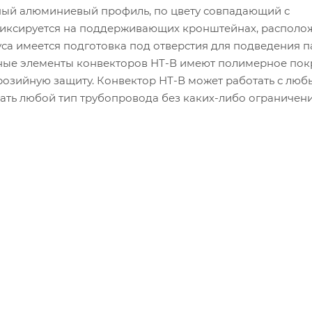
ный алюминиевый профиль, по цвету совпадающий с
фиксируется на поддерживающих кронштейнах, располо
уса имеется подготовка под отверстия для подведения 
ьные элементы конвекторов НТ-В имеют полимерное пок
озийную защиту. Конвектор НТ-В может работать с лю
ать любой тип трубопровода без каких-либо ограничени