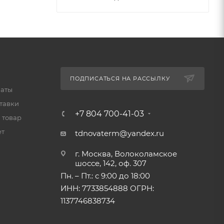
ПОДПИСАТЬСЯ НА РАССЫЛКУ
латы
тавки
+7 804 700-41-03
 товар
ет
tdnovaterm@yandex.ru
г. Москва, Волоколамское
шоссе, 142, оф. 307
Пн. – Пт.: с 9:00 до 18:00
ИНН: 7733854888 ОГРН:
1137746838734