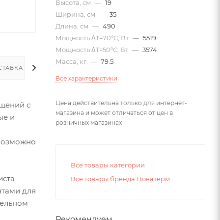
Высота, см
—
19
Ширина, см
—
35
Длина, см
—
490
Мощность ΔT=70°С, Вт
—
5519
Мощность ΔT=50°С, Вт
—
3574
Масса, кг
—
79.5
СТАВКА
Все характеристики
Цена действительна только для интернет-
щений с
магазина и может отличаться от цен в
ые и
розничных магазинах
евозможно
Все товары категории
иста
Все товары бренда Новатерм
нтами для
тельном
Рекомендуем