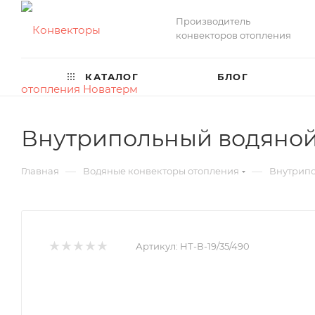
Производитель
конвекторов отопления
КАТАЛОГ
БЛОГ
Внутрипольный водяной 
—
—
Главная
Водяные конвекторы отопления
Внутрипо
Артикул:
НТ-В-19/35/490