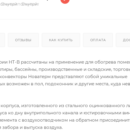
ОТЗЫВЫ
КАК КУПИТЬ
ОПЛАТА
ДО
рии НТ-В рассчитаны на применение для обогрева поме
ртиры, бассейны, производственные и складские, торгов
 конвекторы Новатерм представляют собой уникальные
х возможен в пол, подоконник и другие места, куда н
 корпуса, изготовленного из стального оцинкованного л
уса ко дну внутрипольного канала и юстировочными ви
элемента с воздухоотводчиком на обратном присоедини
забора и выпуска воздуха.