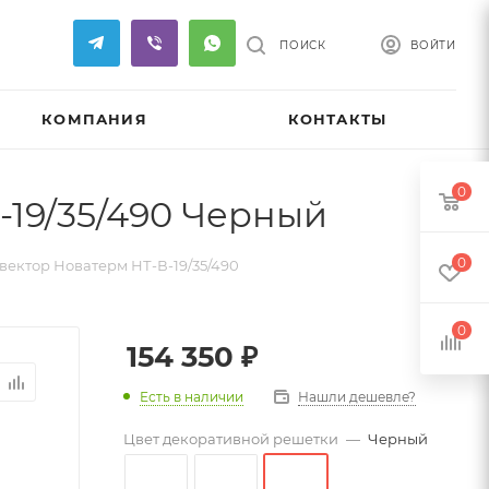
ПОИСК
ВОЙТИ
КОМПАНИЯ
КОНТАКТЫ
0
19/35/490 Черный
0
ектор Новатерм НТ-В-19/35/490
0
154 350
₽
Есть в наличии
Нашли дешевле?
Цвет декоративной решетки
—
Черный